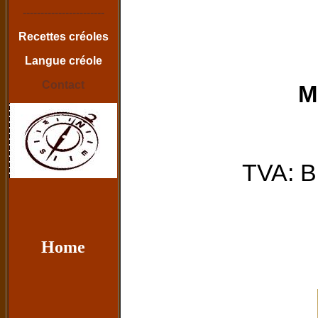
-----------------------
Recettes créoles
Langue créole
Contact
M
TVA
Home